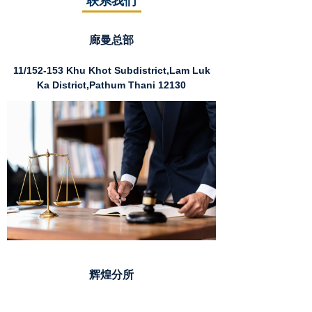
联系我们
廊曼总部
11/152-153 Khu Khot Subdistrict,Lam Luk
Ka District,Pathum Thani 12130
辉煌分所
Muang Thai Pattara Complex Tower