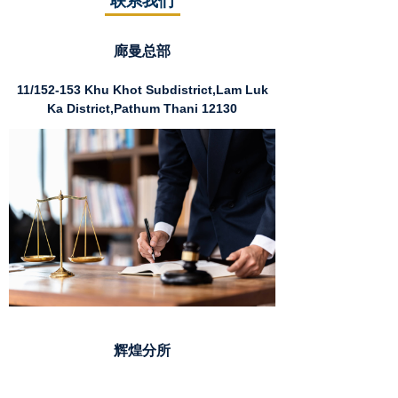
联系我们
廊曼总部
11/152-153 Khu Khot Subdistrict,Lam Luk
Ka District,Pathum Thani 12130
辉煌分所
Muang Thai Pattara Complex Tower