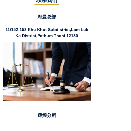
联系我们
廊曼总部
11/152-153 Khu Khot Subdistrict,Lam Luk
Ka District,Pathum Thani 12130
辉煌分所
Muang Thai Pattara Complex Tower