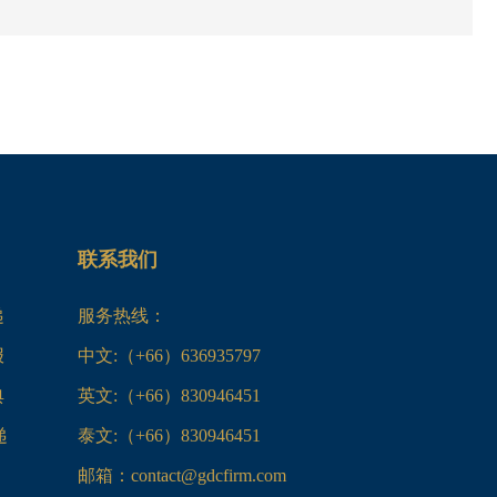
联系我们
递
服务热线：
报
中文:（+66）636935797
典
英文:（+66）830946451
递
泰文:（+66）830946451
邮箱：contact@gdcfirm.com