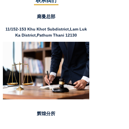
联系我们
廊曼总部
11/152-153 Khu Khot Subdistrict,Lam Luk
Ka District,Pathum Thani 12130
辉煌分所
Muang Thai Pattara Complex Tower